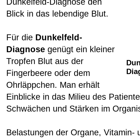
Dunkelfeld-Diagnose den
Akupunktur
Blick in das lebendige Blut.
Dunkelfeld-Diagnose
Für die
Dunkelfeld-
Diagnose
genügt ein kleiner
Irisdiagnose
Tropfen Blut aus der
Dun
Dia
Fingerbeere oder dem
Spagyrik
Ohrläppchen. Man erhält
Einblicke in das Milieu des Patient
Schröpfen
Schwächen und Stärken im Organi
Wirbelsäulentherapie
Belastungen der Organe, Vitamin- 